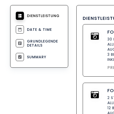
DIENSTLEISTUNG
DIENSTLEIS
DATE & TIME
FO
30
GRUNDLEGENDE
AL
DETAILS
AU
3 B
SUMMARY
INK
PR
FO
2 
AL
12 
AU