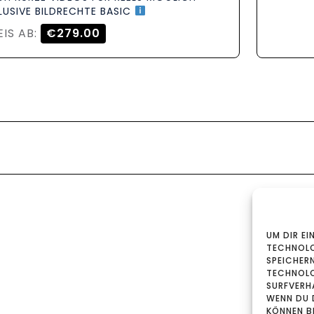
LUSIVE BILDRECHTE BASIC
EIS AB:
€279.00
UM DIR EI
TECHNOLO
SPEICHER
TECHNOLO
SURFVERHA
WENN DU 
KÖNNEN B